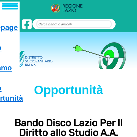
page
o
iamo
Opportunità
o
tunità
Bando Disco Lazio Per Il
Diritto allo Studio A.A.